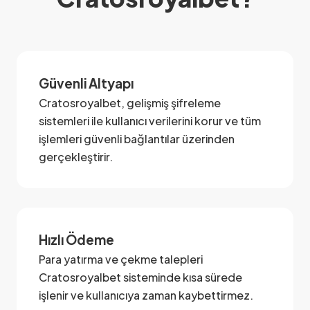
Güvenli Altyapı
Cratosroyalbet, gelişmiş şifreleme
sistemleri ile kullanıcı verilerini korur ve tüm
işlemleri güvenli bağlantılar üzerinden
gerçekleştirir.
Hızlı Ödeme
Para yatırma ve çekme talepleri
Cratosroyalbet sisteminde kısa sürede
işlenir ve kullanıcıya zaman kaybettirmez.