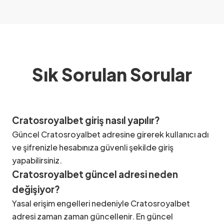
Sık Sorulan Sorular
Cratosroyalbet giriş nasıl yapılır?
Güncel Cratosroyalbet adresine girerek kullanıcı adı
ve şifrenizle hesabınıza güvenli şekilde giriş
yapabilirsiniz.
Cratosroyalbet güncel adresi neden
değişiyor?
Yasal erişim engelleri nedeniyle Cratosroyalbet
adresi zaman zaman güncellenir. En güncel