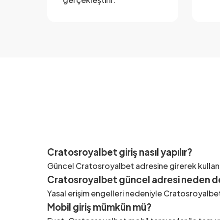
Cratosroyalbet giriş nasıl yapılır?
Güncel Cratosroyalbet adresine girerek kullanıcı 
Cratosroyalbet güncel adresi neden d
Yasal erişim engelleri nedeniyle Cratosroyalbet
Mobil giriş mümkün mü?