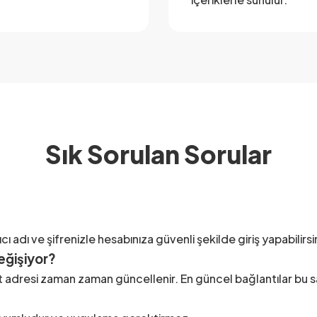
Sık Sorulan Sorular
adı ve şifrenizle hesabınıza güvenli şekilde giriş yapabilirsi
eğişiyor?
 adresi zaman zaman güncellenir. En güncel bağlantılar bu sa