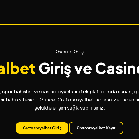
Güncel Giriş
albet
Giriş ve Casi
spor bahisleri ve casino oyunlarını tek platformda sunan, gü
ir bahis sitesidir. Güncel Cratosroyalbet adresi üzerinden hı
şekilde erişim sağlayabilirsiniz.
Cratosroyalbet Giriş
Cratosroyalbet Kayıt