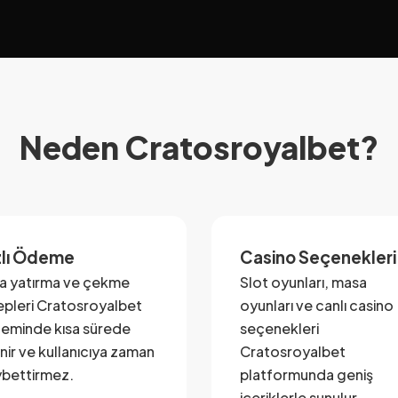
Neden Cratosroyalbet?
zlı Ödeme
Casino Seçenekleri
a yatırma ve çekme
Slot oyunları, masa
epleri Cratosroyalbet
oyunları ve canlı casino
teminde kısa sürede
seçenekleri
enir ve kullanıcıya zaman
Cratosroyalbet
bettirmez.
platformunda geniş
içeriklerle sunulur.