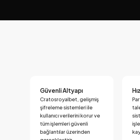
Güvenli Altyapı
Hı
Cratosroyalbet, gelişmiş
Par
şifreleme sistemleri ile
tal
kullanıcı verilerini korur ve
sis
tüm işlemleri güvenli
işl
bağlantılar üzerinden
kay
gerçekleştirir.