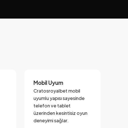
Mobil Uyum
Cratosroyalbet mobil
uyumlu yapısı sayesinde
telefon ve tablet
üzerinden kesintisiz oyun
deneyimi sağlar.