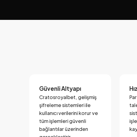
Güvenli Altyapı
Hı
Cratosroyalbet, gelişmiş
Par
şifreleme sistemleri ile
tal
kullanıcı verilerini korur ve
sis
tüm işlemleri güvenli
işl
bağlantılar üzerinden
kay
gerçekleştirir.