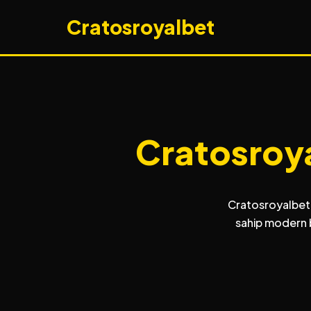
Cratosroyalbet
Cratosroy
Cratosroyalbet, 
sahip modern b