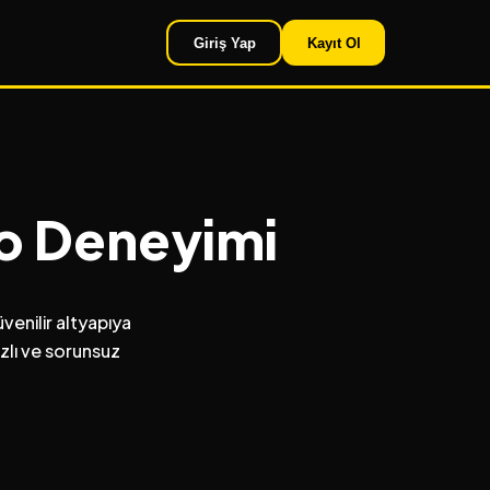
Giriş Yap
Kayıt Ol
no Deneyimi
venilir altyapıya
zlı ve sorunsuz