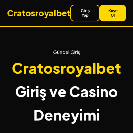
Cratosroyalbet
Giriş
Kayıt
Yap
Ol
Güncel Giriş
Cratosroyalbet
Giriş ve Casino
Deneyimi