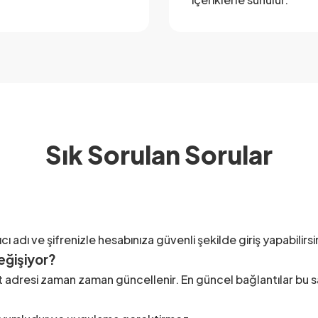
Sık Sorulan Sorular
adı ve şifrenizle hesabınıza güvenli şekilde giriş yapabilirsi
eğişiyor?
 adresi zaman zaman güncellenir. En güncel bağlantılar bu sa