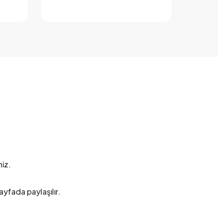
niz.
yfada paylaşılır.