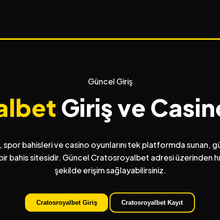
Güncel Giriş
albet
Giriş ve Casi
spor bahisleri ve casino oyunlarını tek platformda sunan, gü
ir bahis sitesidir. Güncel Cratosroyalbet adresi üzerinden hı
şekilde erişim sağlayabilirsiniz.
Cratosroyalbet Giriş
Cratosroyalbet Kayıt